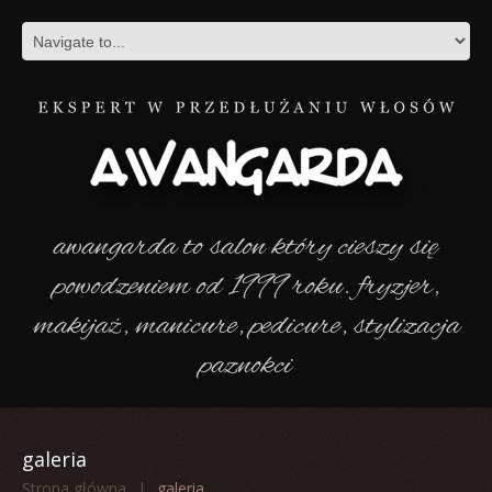
awangarda to salon który cieszy się
powodzeniem od 1999 roku. fryzjer,
makijaż, manicure, pedicure, stylizacja
paznokci
galeria
Strona główna
galeria