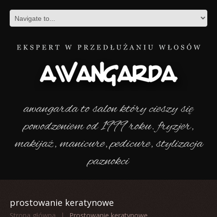
awangarda to salon który cieszy się
powodzeniem od 1999 roku. fryzjer,
makijaż, manicure, pedicure, stylizacja
paznokci
prostowanie keratynowe
Strona główna
Prostowanie keratynowe