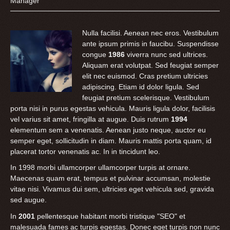
Manager
Nulla facilisi. Aenean nec eros. Vestibulum
ante ipsum primis in faucibu. Suspendisse
congue
1986
viverra nunc sed ultrices.
Aliquam erat volutpat. Sed feugiat semper
elit nec euismod. Cras pretium ultricies
adipiscing. Etiam id dolor ligula. Sed
feugiat pretium scelerisque. Vestibulum
porta nisi in purus egestas vehicula. Mauris ligula dolor, facilisis
vel varius sit amet, fringilla at augue. Duis rutrum
1994
elementum sem a venenatis. Aenean justo neque, auctor eu
semper eget, sollicitudin in diam. Mauris mattis porta quam, id
placerat tortor venenatis ac. In in tincidunt leo.
In 1998 morbi ullamcorper ullamcorper turpis at ornare.
Maecenas quam erat, tempus et pulvinar accumsan, molestie
vitae nisi. Vivamus dui sem, ultricies eget vehicula sed, gravida
sed augue.
In
2001
pellentesque habitant morbi tristique "SEO" et
malesuada fames ac turpis egestas. Donec eget turpis non nunc