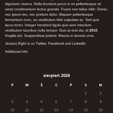
dignissim viverra. Nulla tincidunt purus in mi pellentesque sit
amet condimentum lectus gravida. Fusce non tellus nibh. Donec
nec ipsum leo, nec pretium dolor. Aliquam pellentesque
fermentum nunc, eu vestibulum felis vulputate ac. Sed quis
lacus tortor. Integer hendrerit ligula quis sem interdum
vestibulum faucibus nulla tempor. Duis at erat dui, id
2010
fringilla dui. Suspendisse potenti. Mauris in laoreet urna.
Jessica Right is on
Twitter
,
Facebook
and
LinkedIn
Additional Info
sierpień 2026
P
W
Ś
C
P
S
N
1
2
3
4
5
6
7
8
9
10
11
12
13
14
15
16