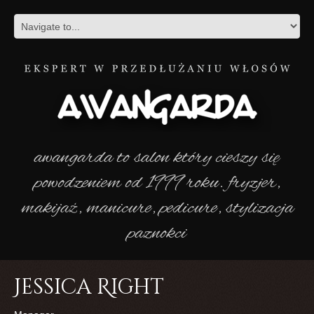
awangarda to salon który cieszy się
powodzeniem od 1999 roku. fryzjer,
makijaż, manicure, pedicure, stylizacja
paznokci
Jessica Right