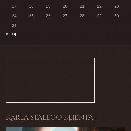
17
18
19
20
21
22
23
24
25
26
27
28
29
30
31
« maj
Karta stalego Klienta!