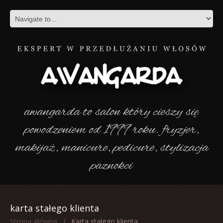
awangarda to salon który cieszy się
powodzeniem od 1999 roku. fryzjer,
makijaż, manicure, pedicure, stylizacja
paznokci
karta stałego klienta
Strona główna
Karta stałego klienta